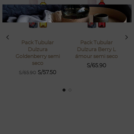
Pack Tubular
Pack Tubular
Dulzura
Dulzura Berry L
D
Goldenberry semi
´amour semi seco
seco
S/
65.90
S/
57.50
S/
65.90