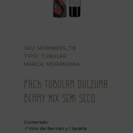
SKU
MORMIXSS_TB
TIPO:
TUBULAR
MARCA:
MORANDINA
Pack Tubular Dulzura
Berry mix semi seco
Contenido:
-1 Vino de Berries y 1 tarjeta