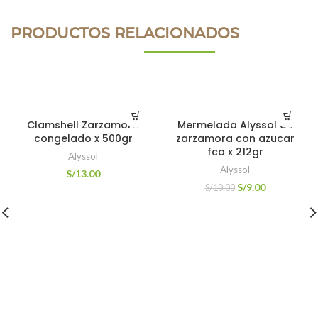
PRODUCTOS RELACIONADOS
Clamshell Zarzamora
Mermelada Alyssol de
congelado x 500gr
zarzamora con azucar
fco x 212gr
Alyssol
Alyssol
S/
13.00
S/
9.00
S/
10.00