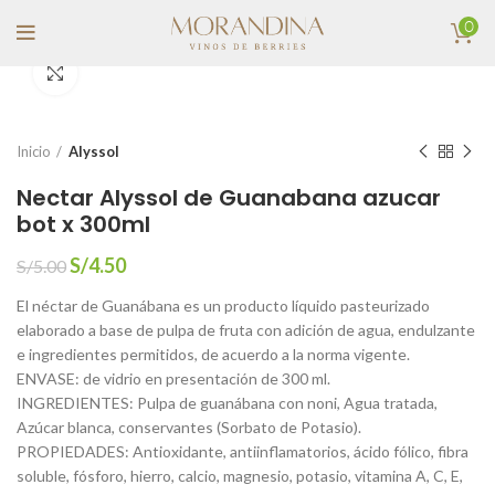
0
Click to enlarge
Inicio
Alyssol
Nectar Alyssol de Guanabana azucar
bot x 300ml
S/
4.50
S/
5.00
El néctar de Guanábana es un producto líquido pasteurizado
elaborado a base de pulpa de fruta con adición de agua, endulzante
e ingredientes permitidos, de acuerdo a la norma vigente.
ENVASE: de vidrio en presentación de 300 ml.
INGREDIENTES: Pulpa de guanábana con noni, Agua tratada,
Azúcar blanca, conservantes (Sorbato de Potasio).
PROPIEDADES: Antioxidante, antiinflamatorios, ácido fólico, fibra
soluble, fósforo, hierro, calcio, magnesio, potasio, vitamina A, C, E,