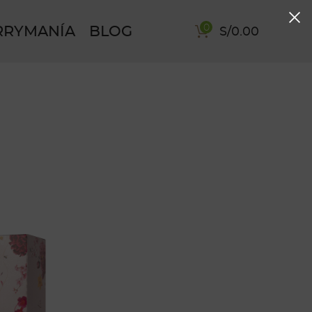
0
RRYMANÍA
BLOG
S/
0.00
AVIDAD_
ANDINA CON AMOR
DINA