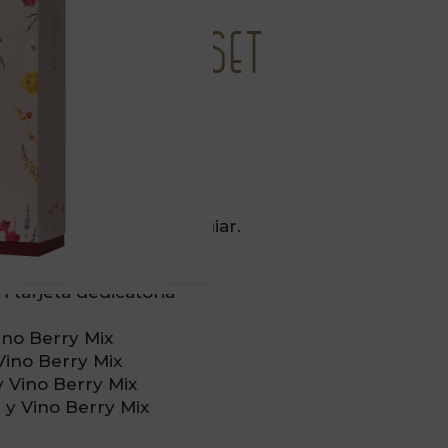
Morandina (Set
)
dina ✨
onable lista para obsequiar.
1 tarjeta dedicatoria
ino Berry Mix
Vino Berry Mix
 Vino Berry Mix
 y Vino Berry Mix