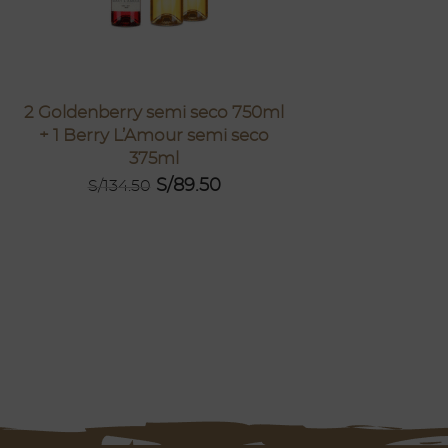
2 Goldenberry semi seco 750ml
Elixi
+ 1 Berry L’Amour semi seco
S/
78.9
375ml
S/
89.50
S/
134.50