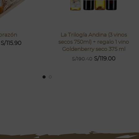
orazón
La Trilogía Andina (3 vinos
secos 750ml) + regalo 1 vino
S/
115.90
Goldenberry seco 375 ml
S/
119.00
S/
190.40