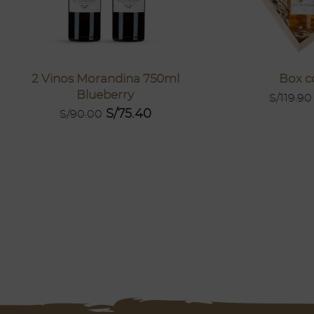
2 Vinos Morandina 750ml
Box c
Blueberry
S/
119.90
S/
75.40
S/
90.00