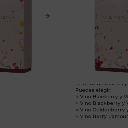
Magia de 
de Regalo
✨La Magia de Moran
Elegante caja colecci
Contenido:
-2 Vinos de Berries y 
Puedes elegir:
⭐ Vino Blueberry y V
⭐ Vino Blackberry y 
⭐ Vino Goldenberry y
⭐ Vino Berry L’amour