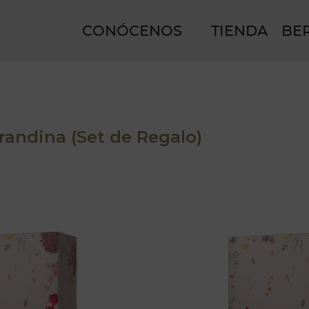
CONÓCENOS
TIENDA
BE
andina (Set de Regalo)
SKU
MORPACKN
TIPO:
BOX
,
MOR
MARCA:
MORAN