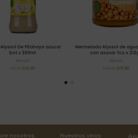
Alyssol De Pitahaya azucar
Mermelada Alyssol de agu
bot x 300ml
con azucar fco x 212
Alyssol
Alyssol
S/
4.50
S/
9.00
S/
5.00
S/
10.00
bre nosotros
Nuestros vinos
Ay