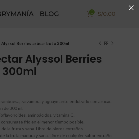
0
RRYMANÍA
BLOG
S/
0.00
 Alyssol Berries azúcar bot x 300ml
tar Alyssol Berries
x 300ml
frambuesa, zarzamora y aguaymanto endulzado con azucar.
n de 300 ml.
flavonoides, aminoácidos, vitamina C.
consumase frío en el menor tiempo posible.
e la fruta y sana. Libre de olores extraños.
e la fruta madura y sana. Libre de cualquier sabor extraño,