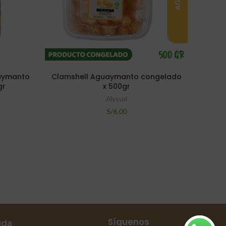
aymanto
Clamshell Aguaymanto congelado
Cla
gr
x 500gr
Alyssol
S/
6.00
Síguenos
uda