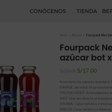
CONÓCENOS
TIENDA
BE
Inicio
Alyssol
Fourpack Nectar
Fourpack Nec
azúcar bot 
S/
17.00
S/
20.00
4 nectares de sabores arandano, 
ENVASE: de vidrio en presentació
PROPIEDADES: Antioxidantes, bio
USO: Una vez abierto el empaque 
AROMA: Característico e intenso d
SABOR: Característico e intenso d